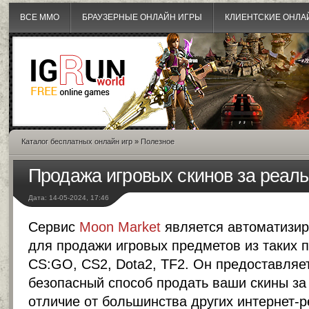
ВСЕ MMO
БРАУЗЕРНЫЕ ОНЛАЙН ИГРЫ
КЛИЕНТСКИЕ ОНЛА
Каталог бесплатных онлайн игр
»
Полезное
Продажа игровых скинов за реал
Дата: 14-05-2024, 17:46
Сервис
Moon Market
является автоматизи
для продажи игровых предметов из таких п
CS:GO, CS2, Dota2, TF2. Он предоставляе
безопасный способ продать ваши скины за
отличие от большинства других интернет-р