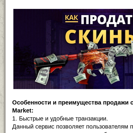
Особенности и преимущества продажи 
Market:
1. Быстрые и удобные транзакции.
Данный сервис позволяет пользователям п