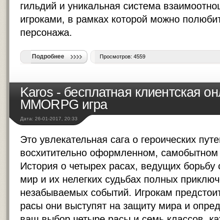
гильдий и уникальная система взаимоотн
игроками, в рамках которой можно полюби
персонажа.
Подробнее
Просмотров: 4559
Karos - бесплатная клиентская о
MMORPG игра
Дата: 26-01-2017, 20:33
Это увлекательная сага о героических пут
восхитительно оформленном, самобытном
История о четырех расах, ведущих борьбу
мир и их нелегких судьбах полных приклю
незабываемых событий. Игрокам предстоит
расы они выступят на защиту мира и опред
ваш выбор четыре расы и семь классов, к