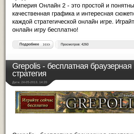
Империя Онлайн 2 - это простой и понятн
качественная графика и интересная сюжет
каждой стратегической онлайн игре. Играй
онлайн игру бесплатно!
Подробнее
Просмотров: 4260
Grepolis - бесплатная браузерная
стратегия
Дата: 24-05-2013, 14:20