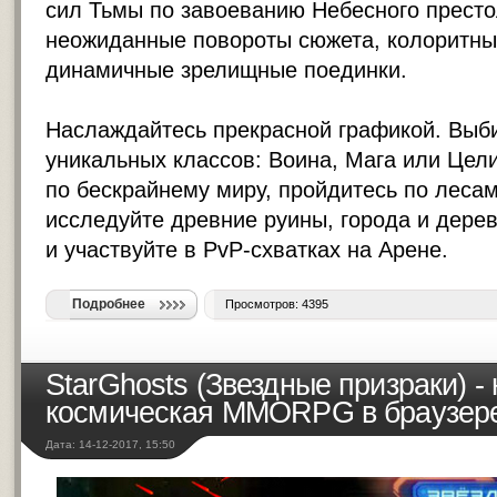
сил Тьмы по завоеванию Небесного престо
неожиданные повороты сюжета, колоритны
динамичные зрелищные поединки.
Наслаждайтесь прекрасной графикой. Выби
уникальных классов: Воина, Мага или Цел
по бескрайнему миру, пройдитесь по лесам
исследуйте древние руины, города и дере
и участвуйте в PvP-схватках на Арене.
Подробнее
Просмотров: 4395
StarGhosts (Звездные призраки) -
космическая MMORPG в браузер
Дата: 14-12-2017, 15:50