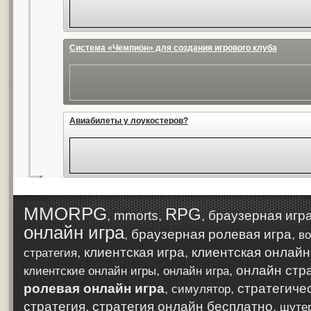
Система «Чемпион» для создания игрового клуба
Авиабилеты у лоукостеров?
MMORPG
RPG
,
mmorts
,
,
браузерная игр
онлайн игра
,
браузерная ролевая игра
,
во
,
клиентская игра
,
клиентская онлайн
стратегия
,
,
онлайн стр
клиентские онлайн игры
онлайн игра
ролевая онлайн игра
,
,
стратегиче
симулятор
стратегия
,
стратегия онлайн бесплатно
,
шуте