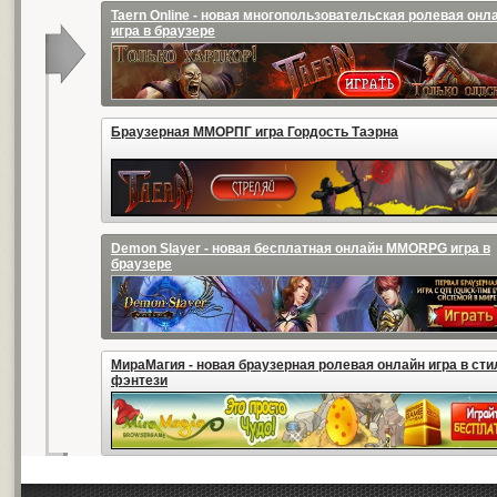
Taern Online - новая многопользовательская ролевая онл
игра в браузере
Браузерная ММОРПГ игра Гордость Таэрна
Demon Slayer - новая бесплатная онлайн MMORPG игра в
браузере
МираМагия - новая браузерная ролевая онлайн игра в сти
фэнтези