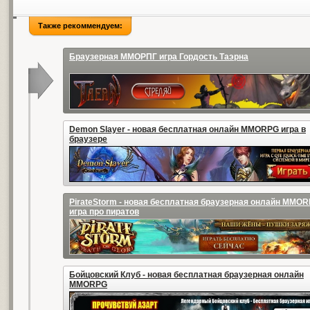
Также рекоммендуем:
Браузерная ММОРПГ игра Гордость Таэрна
Demon Slayer - новая бесплатная онлайн MMORPG игра в
браузере
PirateStorm - новая бесплатная браузерная онлайн MMO
игра про пиратов
Бойцовский Клуб - новая бесплатная браузерная онлайн
MMORPG