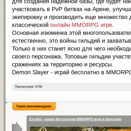
для создания надежной базы, где будет на
участвовать в PvP битвах на Арене, улучш
экипировку и производить еще множество 
классической
онлайн MMORPG игре
.
Основная изюминка этой
многопользовате
естественно, это войны гильдий и захват
Только в них станет ясно для чего необхо
своего персонажа. Топовые гильдии участ
сражениях за территорию и ресурсы.
Demon Slayer -
играй бесплатно в MMORP
Просмотров: 5748
Также рекоммендуем:
Escilon - новая бесплатная MMORPG игра в браузере