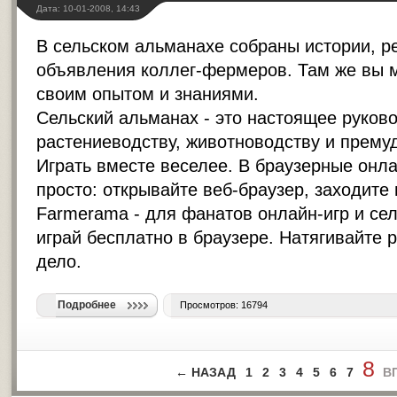
Дата: 10-01-2008, 14:43
В сельском альманахе собраны истории, р
объявления коллег-фермеров. Там же вы 
своим опытом и знаниями.
Сельский альманах - это настоящее руков
растениеводству, животноводству и прему
Играть вместе веселее. В браузерные онла
просто: открывайте веб-браузер, заходите 
Farmerama - для фанатов онлайн-игр и сел
играй бесплатно в браузере. Натягивайте 
дело.
Подробнее
Просмотров: 16794
8
← НАЗАД
1
2
3
4
5
6
7
В