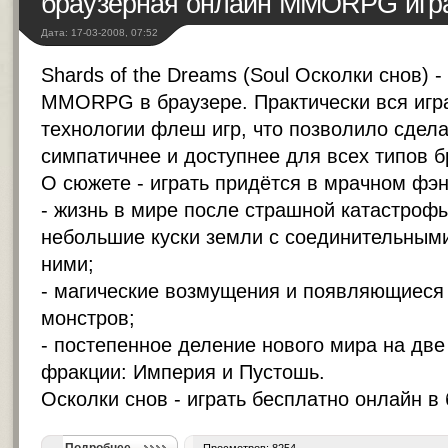
браузерная онлайн MMORPG игр
Дата: 17-03-2008, 07:52
Shards of the Dreams (Soul Осколки снов) 
MMORPG в браузере. Практически вся игр
технологии флеш игр, что позволило сдела
симпатичнее и доступнее для всех типов б
О сюжете - играть придётся в мрачном фэн
- жизнь в мире после страшной катастрофы
небольшие куски земли с соединительным
ними;
- магические возмущения и появляющиеся
монстров;
- постепенное деление нового мира на дв
фракции: Империя и Пустошь.
Осколки снов -
играть бесплатно онлайн в