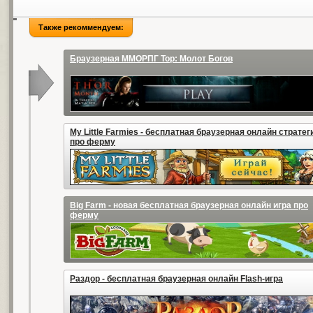
Также рекоммендуем:
Браузерная ММОРПГ Тор: Молот Богов
My Little Farmies - бесплатная браузерная онлайн стратег
про ферму
Big Farm - новая бесплатная браузерная онлайн игра про
ферму
Раздор - бесплатная браузерная онлайн Flash-игра