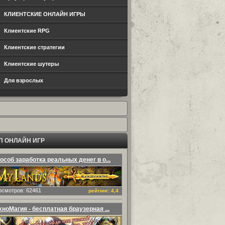
КЛИЕНТСКИЕ ОНЛАЙН ИГРЫ
Клиентские RPG
Клиентские стратегии
Клиентские шутеры
Для взрослых
П ОНЛАЙН ИГР
особ заработка реальных денег в о...
осмотров: 62461
рейтинг: 4,4
хноМагия - бесплатная браузерная ...