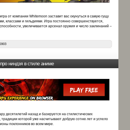
гра от компании Whitemoon заставит вас окунуться в самую гущу
и, классами и гильдиями. Игра постоянно совершенствуется,
способности, увеличивается арсенал оружия и число заклинаний –
5903
а про ниндзя в стиле аниме
ру десятилетий назад и базируется на стилистических
, традиции которой уже насчитывают добрую сотню лет и успело
лионы поклонников во всем мире.