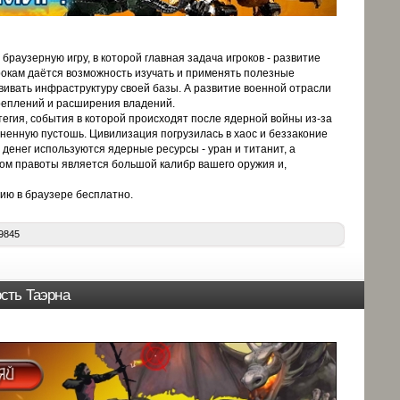
браузерную игру, в которой главная задача игроков - развитие
рокам даётся возможность изучать и применять полезные
вивать инфраструктуру своей базы. А развитие военной отрасли
реплений и расширения владений.
тегия
, события в которой происходят после ядерной войны из-за
ненную пустошь. Цивилизация погрузилась в хаос и беззаконие
 денег используются ядерные ресурсы - уран и титанит, а
м правоты является большой калибр вашего оружия и,
гию в браузере бесплатно
.
9845
сть Таэрна