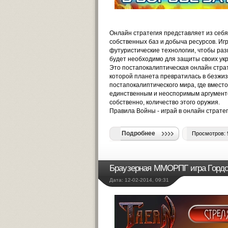
Онлайн стратегия представляет из себя 
собственных баз и добыча ресурсов. Иг
футуристические технологии, чтобы раз
будет необходимо для защиты своих ук
Это постапокалиптическая
онлайн стра
которой планета превратилась в безжиз
постапокалиптического мира, где вместо
единственным и неоспоримым аргументо
собственно, количество этого оружия.
Правила Войны -
играй в онлайн страте
Подробнее
Просмотров: 
Браузерная ММОРПГ игра Гордо
Дата: 12-02-2014, 09:31