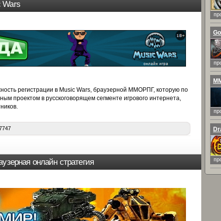
 Wars
пр
Go
пр
MM
ость регистрации в Music Wars, браузерной ММОРПГ, которую по
ным проектом в русскоговорящем сегменте игрового интернета,
ников.
пр
7747
Dr
пр
аузерная онлайн стратегия