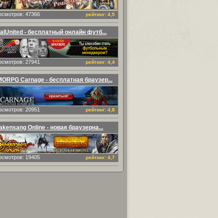
осмотров: 47366
рейтинг: 4,5
alUnited - бесплатный онлайн футб...
осмотров: 27941
рейтинг: 4,4
ORPG Carnage - бесплатная браузер...
осмотров: 20951
рейтинг: 4,8
akensang Online - новая браузерна...
осмотров: 19405
рейтинг: 4,7