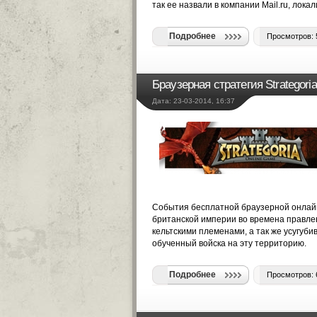
так ее назвали в компании Mail.ru, лок
Подробнее
Просмотров: 
Браузерная стратегия Strategoria
Дата: 23-03-2014, 16:37
События бесплатной браузерной онлайн
британской империи во времена правлен
кельтскими племенами, а так же усугу
обученный войска на эту территорию.
Подробнее
Просмотров: 