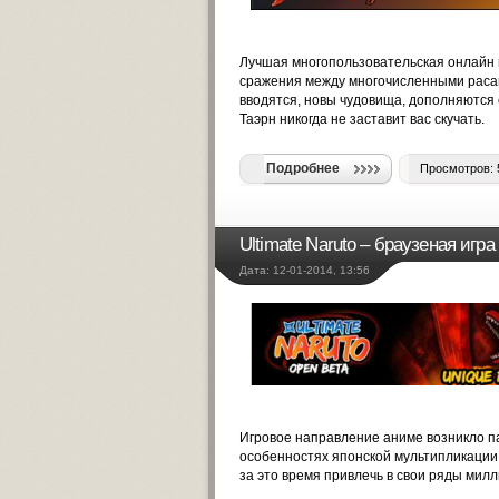
Лучшая многопользовательская онлайн и
сражения между многочисленными расам
вводятся, новы чудовища, дополняются 
Таэрн никогда не заставит вас скучать.
Подробнее
Просмотров: 
Ultimate Naruto – браузеная игр
Дата: 12-01-2014, 13:56
Игровое направление аниме возникло па
особенностях японской мультипликации
за это время привлечь в свои ряды мил