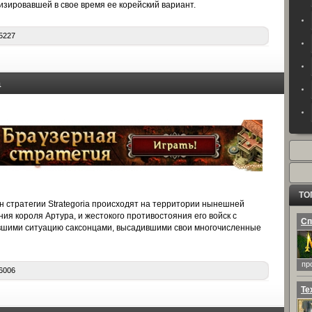
ализировавшей в свое время ее корейский вариант.
5227
ТО
 стратегии Strategoria происходят на территории нынешней
ия короля Артура, и жестокого противостояния его войск с
Сп
бившими ситуацию саксонцами, высадившими свои многочисленные
пр
6006
Те