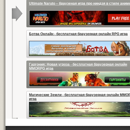
Ultimate Naruto – браузеная игра про ниндзя в стиле аним
Ботва Онлайн - бесплатная браузерная онлайн RPG игра
Гаргония: Новая угроза - бесплатная браузерная онлайн
MMORPG игра
Магические Земли - бесплатная браузерная онлайн MMO
игра