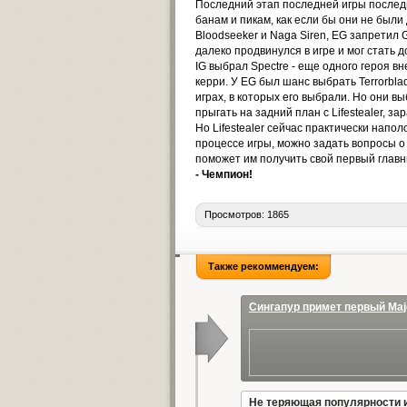
Последний этап последней игры последн
банам и пикам, как если бы они не был
Bloodseeker и Naga Siren, EG запретил Gy
далеко продвинулся в игре и мог стать 
IG выбрал Spectre - еще одного героя в
керри. У EG был шанс выбрать Terrorbla
играх, в которых его выбрали. Но они вы
прыгать на задний план с Lifestealer, з
Но Lifestealer сейчас практически наполо
процессе игры, можно задать вопросы о
поможет им получить свой первый главн
- Чемпион!
Просмотров: 1865
Также рекоммендуем:
Сингапур примет первый Majo
Не теряющая популярности игр