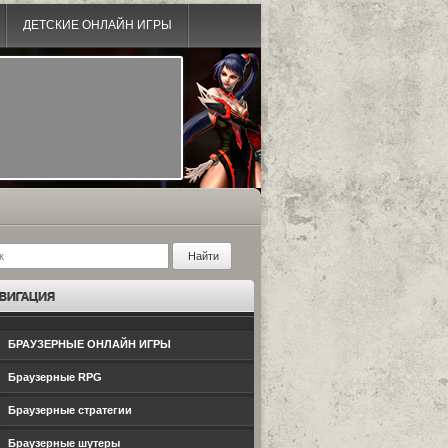
ДЕТСКИЕ ОНЛАЙН ИГРЫ
БРАУЗЕРНЫЕ ОНЛАЙН ИГРЫ
Браузерные RPG
Браузерные стратегии
Браузерные шутеры