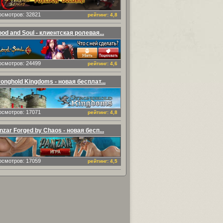
осмотров: 32821
рейтинг: 4,8
ood and Soul - клиентская ролевая...
осмотров: 24499
рейтинг: 4,6
ronghold Kingdoms - новая бесплат...
осмотров: 17071
рейтинг: 4,8
nzar Forged by Chaos - новая бесп...
осмотров: 17059
рейтинг: 4,5