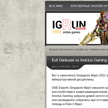
ВСЕ MMO
БРАУЗЕРНЫЕ ОНЛАЙН И
Каталог бесплатных онлайн игр
»
Клиентские о
Evil Geniuses vs Invictus Gaming
Дата: 5-04-2021, 20:23
Вот и закончился Singapore Major 2021 
киберспортивной дисциплины.
ONE Esports Singapore Major оказался 
расстройствам и захватывающим играм, 
Invictus Gaming забрали домой золото п
они неожиданно собрались при отставан
победы в Dota 2 Major.