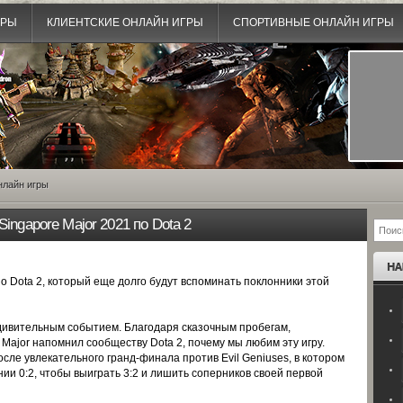
ГРЫ
КЛИЕНТСКИЕ ОНЛАЙН ИГРЫ
СПОРТИВНЫЕ ОНЛАЙН ИГРЫ
нлайн игры
 Singapore Major 2021 по Dota 2
по Dota 2, который еще долго будут вспоминать поклонники этой
удивительным событием. Благодаря сказочным пробегам,
Major напомнил сообществу Dota 2, почему мы любим эту игру.
осле увлекательного гранд-финала против Evil Geniuses, в котором
ии 0:2, чтобы выиграть 3:2 и лишить соперников своей первой