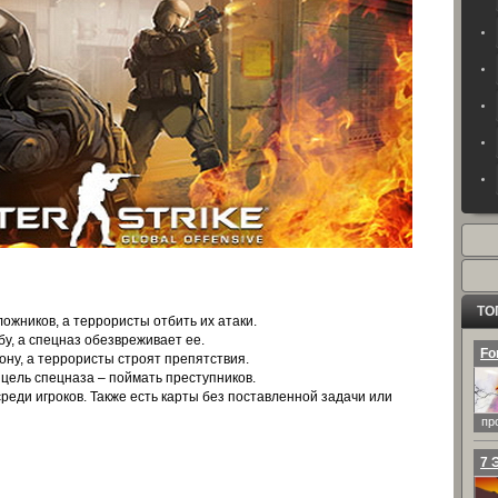
ТО
ожников, а террористы отбить их атаки.
у, а спецназ обезвреживает ее.
Fo
ону, а террористы строят препятствия.
 цель спецназа – поймать преступников.
реди игроков. Также есть карты без поставленной задачи или
пр
7 