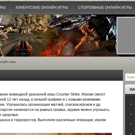
ГРЫ
КЛИЕНТСКИЕ ОНЛАЙН ИГРЫ
СПОРТИВНЫЕ ОНЛАЙН ИГРЫ
нлайн игры
здание командной ураганной игры Counter Strike. Игроки смогут
ной 12 лет назад, в лучшей графике и с новыми режимами.
е. Улучшилась организация матчей, списков игроков и др.
партия начинается на равных правах, оружие можно улучшать,
я здоровья.
цназа и террористов. Выполняя различные операции, игроки