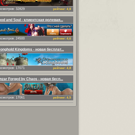
осмотров: 32829
рейтинг: 4,8
ood and Soul - клиентская ролевая...
осмотров: 24500
рейтинг: 4,6
ronghold Kingdoms - новая бесплат...
осмотров: 17071
рейтинг: 4,8
nzar Forged by Chaos - новая бесп...
осмотров: 17061
рейтинг: 4,5