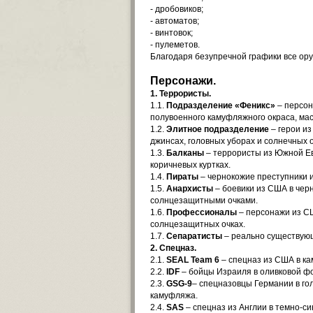
- дробовиков;
- автоматов;
- винтовок;
- пулеметов.
Благодаря безупречной графики все ор
Персонажи.
1. Террористы.
1.1.
Подразделение «Феникс»
– персон
полувоенного камуфляжного окраса, мас
1.2.
Элитное подразделение
– герои из
джинсах, головных уборах и солнечных о
1.3.
Балканы
– террористы из Южной Ев
коричневых куртках.
1.4.
Пираты
– чернокожие преступники и
1.5.
Анархисты
– боевики из США в чер
солнцезащитными очками.
1.6.
Профессионалы
– персонажи из СШ
солнцезащитных очках.
1.7.
Сепаратисты
– реально существующ
2. Спецназ.
2.1.
SEAL Team 6
– спецназ из США в к
2.2.
IDF
– бойцы Израиля в оливковой ф
2.3.
GSG-9
– спецназовцы Германии в го
камуфляжа.
2.4.
SAS
– спецназ из Англии в темно-си