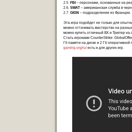
2.5.
FBI
– персонажи, основанные на р
2.6.
SWAT
– американская служба в чер
2.7.
GIGN
– подразделение из Франции.
Эта игра подойдет не только для опытны
можно оттачивать мастерство на разных 
можно купить отличный ВХ и Триггер на
Стать игроками CounterStrike: GlobalOff
Гб памяти на диске и 2 Гб оперативной 
gaming.org/ru/
есть и для других игр.