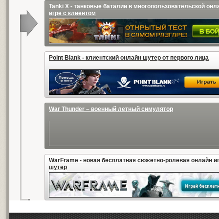
Tanki X - танковые баталии в многопользовательской онл
игре с клиентом
Point Blank - клиентский онлайн шутер от первого лица
War Thunder – военный летный симулятор
WarFrame - новая бесплатная сюжетно-ролевая онлайн иг
шутер