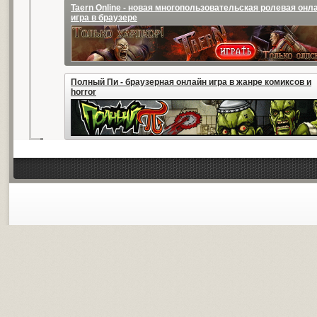
Taern Online - новая многопользовательская ролевая онл
игра в браузере
Полный Пи - браузерная онлайн игра в жанре комиксов и
horror