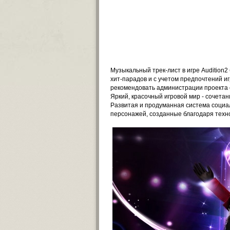
Музыкальный трек-лист в игре Audition
хит-парадов и с учетом предпочтений иг
рекомендовать администрации проекта 
Яркий, красочный игровой мир - сочетан
Развитая и продуманная система социа
персонажей, созданные благодаря техно