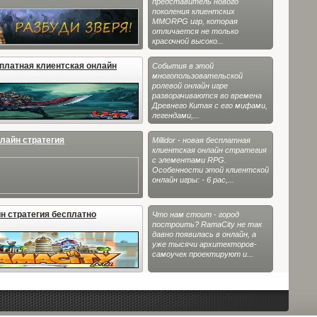
представитель нового
поколения клиентских
MMORPG игр, которая
отличается не только
красочной высоко...
есплатная клиентская онлайн
События в этой
многопользовательской
ролевой онлайн игре
разворачиваются во времена
Древнего Китая с его мифами,
легендами,...
онлайн стратегия
Millidor - новая бесплатная
клиентская онлайн стратегия
с элементами RPG.
Особенности этой клиентской
онлайн игры: - 6 рас,...
йн стратегия бесплатно
Что нам стоит - город
построить? RamaCity не так
давно появилась в онлайн, а
уже тысячи архитекторов-
самоучек проектируют и...