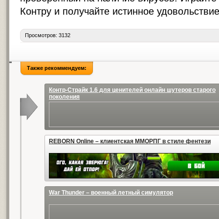
Контру и получайте истинное удовольствие
Просмотров: 3132
Также рекоммендуем:
Контр-Страйк 1.6 для ценителей онлайн шутеров старого
поколения
REBORN Online – клиентская ММОРПГ в стиле фентези
War Thunder – военный летный симулятор