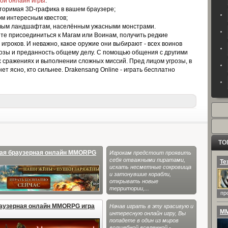
ой онлайн игры
:
вторимая
3D
-графика в вашем браузере;
ом интересным квестов;
ивым ландшафтам, населённым ужасными монстрами.
те присоединиться к Магам или Воинам, получить редкие
игроков. И неважно, какое оружие они выбирают - всех воинов
озы и преданность общему делу. С помощью общения с другими
х сражениях и выполнении сложных миссий. Пред лицом угрозы, в
ет ясно, кто сильнее. Drakensang Online -
играть бесплатно
ТО
тная браузерная онлайн MMORPG
Игрокам предстоит проявить
себя отважными пиратами,
Те
искать несметные сокровища
и затонувшие корабли,
открывать новые
территории,...
пр
раузерная онлайн MMORPG игра
Начав играть в эту красивую и
MM
интересную онлайн игру, Вы
попадете в один из миров
волшебной вселенной -