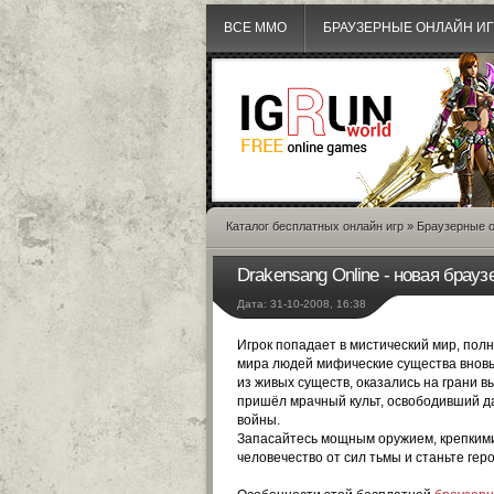
ВСЕ MMO
БРАУЗЕРНЫЕ ОНЛАЙН И
Каталог бесплатных онлайн игр
»
Браузерные о
Drakensang Online - новая бра
Дата: 31-10-2008, 16:38
Игрок попадает в мистический мир, пол
мира людей мифические существа вновь
из живых существ, оказались на грани в
пришёл мрачный культ, освободивший да
войны.
Запасайтесь мощным оружием, крепкими 
человечество от сил тьмы и станьте гер