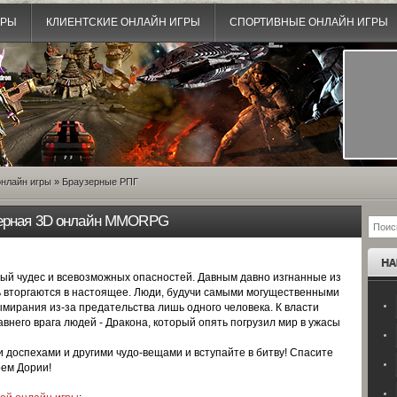
ГРЫ
КЛИЕНТСКИЕ ОНЛАЙН ИГРЫ
СПОРТИВНЫЕ ОНЛАЙН ИГРЫ
нлайн игры
»
Браузерные РПГ
узерная 3D онлайн MMORPG
ный чудес и всевозможных опасностей. Давным давно изгнанные из
 вторгаются в настоящее. Люди, будучи самыми могущественными
ымирания из-за предательства лишь одного человека. К власти
внего врага людей - Дракона, который опять погрузил мир в ужасы
доспехами и другими чудо-вещами и вступайте в битву! Спасите
оем Дории!