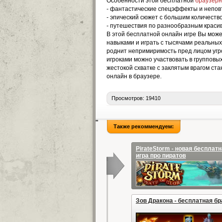
Особенности этой бесплатной
браузерн
- фантастические спецэффекты и непо
- эпический сюжет с большим количеств
- путешествия по разнообразным крас
В этой бесплатной онлайн игре Вы може
навыками и играть с тысячами реальных 
роднит непримиримость пред лицом угр
игроками можно участвовать в групповы
жестокой схватке с заклятым врагом стан
онлайн в браузере
.
Просмотров: 19410
Также рекоммендуем:
PirateStorm - новая беспла
игра про пиратов
Зов Дракона - бесплатная б