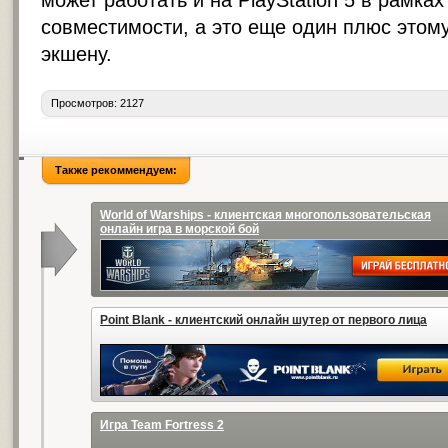
может работать и на PlayStation 5 в рамка
совместимости, а это еще один плюс этом
экшену.
Просмотров: 2127
Также рекоммендуем:
World of Warships - клиентская многопользовательская
онлайн игра в морской бой
Point Blank - клиентский онлайн шутер от первого лица
Игра Team Fortress 2