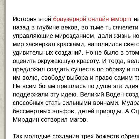
История этой
браузерной онлайн мморпг
на
назад в глубине веков, во тьме тысячелети
управляющие мирозданием, дали жизнь н
мир засверкал красками, наполнился свет
удивительных созданий. Но не было в этом
оценить окружающую красоту. И тогда, вел
предложил создать существ по образу и п
им волю, свободу выбора и право самим тв
Не всем богам пришлась по душе эта идея,
поддержали эту идею. Великий Воден созд
способных стать сильными воинами. Мудр
бессмертных эльфов, детей природы. А С
Мирддин сотворил магов.
Так молодые создания трех божеств обрел