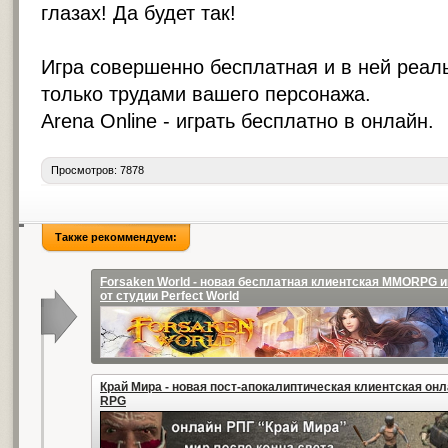
глазах! Да будет так!
Игра совершенно бесплатная и в ней реал
только трудами вашего персонажа.
Arena Online -
играть бесплатно в онлайн
.
Просмотров: 7878
Также рекоммендуем:
Forsaken World - новая бесплатная клиентская MMORPG и
от студии Perfect World
Край Мира - новая пост-апокалиптическая клиентская он
RPG