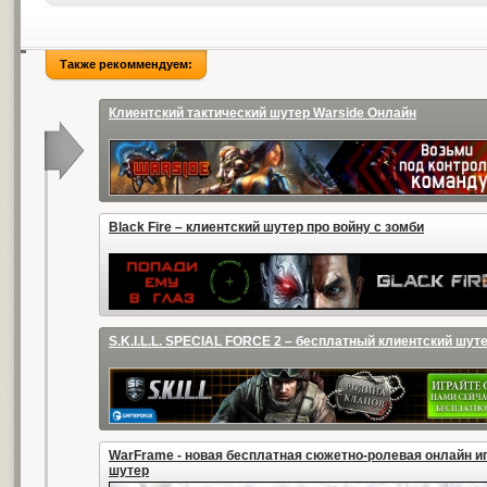
Также рекоммендуем:
Клиентский тактический шутер Warside Онлайн
Black Fire – клиентский шутер про войну с зомби
S.K.I.L.L. SPECIAL FORCE 2 – бесплатный клиентский шут
WarFrame - новая бесплатная сюжетно-ролевая онлайн иг
шутер