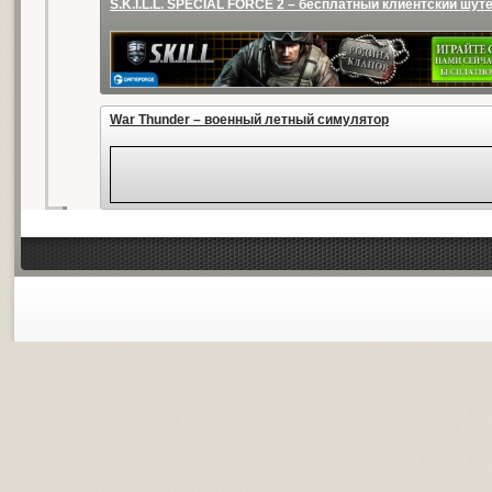
S.K.I.L.L. SPECIAL FORCE 2 – бесплатный клиентский шут
War Thunder – военный летный симулятор