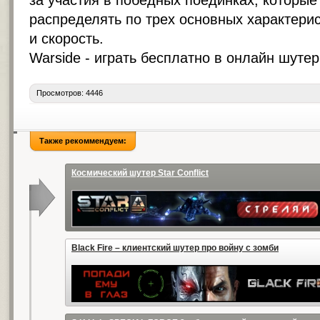
за участия в победных поединках, которые
распределять по трех основных характерис
и скорость.
Warside -
играть бесплатно в онлайн шутер
Просмотров: 4446
Также рекоммендуем:
Космический шутер Star Conflict
Black Fire – клиентский шутер про войну с зомби