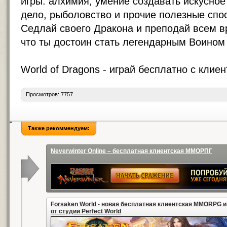
игры: алхимия, умение создавать искусно
дело, рыболовство и прочие полезные спо
Седлай своего Дракона и преподай всем вр
что ты достоин стать легендарным Воином
World of Dragons -
играй бесплатно с клие
Просмотров: 7757
Также рекоммендуем:
Neverwinter Online – бесплатная клиентская ММОРПГ
Forsaken World - новая бесплатная клиентская MMORPG и
от студии Perfect World