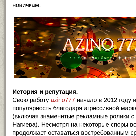
новичкам.
История и репутация.
Свою работу
azino777
начало в 2012 году 
популярность благодаря агрессивной марке
(включая знаменитые рекламные ролики с
Нагиева). Несмотря на некоторые споры во
продолжает оставаться востребованным ср