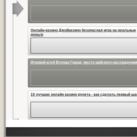
Онлайн-казино Джойказино безопасная игра на реальные
деньги
Игровой клуб Вулкан Гранд: место райского наслаждени
10 лучших онлайн казино рунета - как сделать первый ша