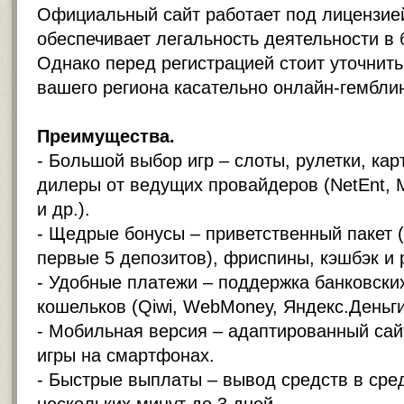
Официальный сайт работает под лицензие
обеспечивает легальность деятельности в 
Однако перед регистрацией стоит уточнить
вашего региона касательно онлайн-гемблин
Преимущества.
- Большой выбор игр – слоты, рулетки, кар
дилеры от ведущих провайдеров (NetEnt, M
и др.).
- Щедрые бонусы – приветственный пакет (
первые 5 депозитов), фриспины, кэшбэк и 
- Удобные платежи – поддержка банковских
кошельков (Qiwi, WebMoney, Яндекс.Деньги
- Мобильная версия – адаптированный сай
игры на смартфонах.
- Быстрые выплаты – вывод средств в сре