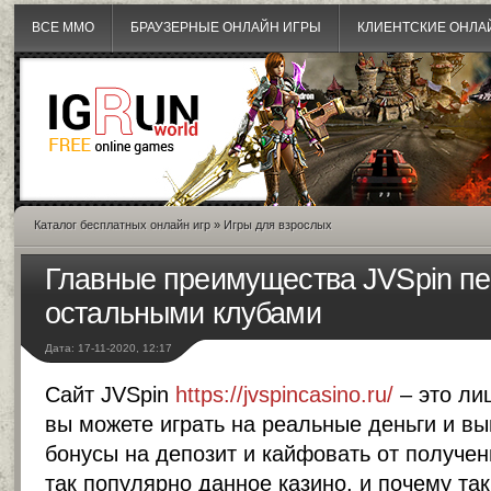
ВСЕ MMO
БРАУЗЕРНЫЕ ОНЛАЙН ИГРЫ
КЛИЕНТСКИЕ ОНЛА
Каталог бесплатных онлайн игр
»
Игры для взрослых
Главные преимущества JVSpin п
остальными клубами
Дата: 17-11-2020, 12:17
Сайт JVSpin
https://jvspincasino.ru/
– это ли
вы можете играть на реальные деньги и вы
бонусы на депозит и кайфовать от получен
так популярно данное казино, и почему та