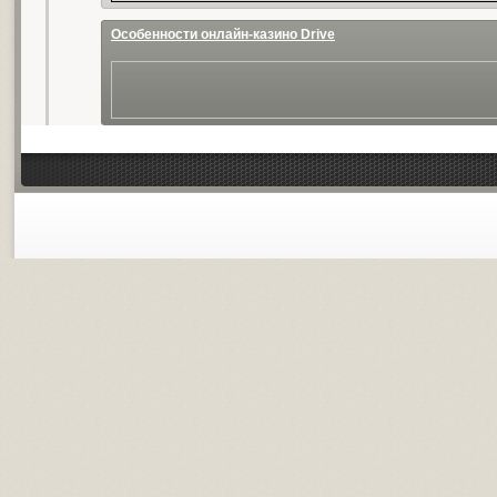
Особенности онлайн-казино Drive