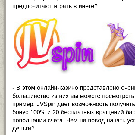
предпочитают играть в инете?
- В этом онлайн-казино представлено очен
большинство из них вы можете посмотреть 
пример, JVSpin дает возможность получит
бонус 100% и 20 бесплатных вращений ба
пополнении счета. Чем не повод начать ус
деньги?