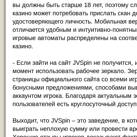
вы должны быть старше 18 лет, поэтому с
казино может потребовать прислать скан д
удостоверяющего личность. Мобильная ве
отличается удобным и интуитивно-понятн
игровые автоматы распределены на соотв
казино.
- Если зайти на сайт JVSpin не получится, 
момент использовать рабочее зеркало. Зер
страницы официального сайта со всеми и
бонусными предложениями, способами выв
аккаунтом игрока. Благодаря актуальным 
пользователей есть круглосуточный доступ
Выходит, что JVSpin – это заведение, в ко
выиграть неплохую сумму или провести вр