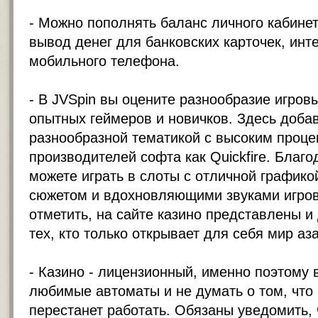
- Можно пополнять баланс личного кабине
вывод денег для банковских карточек, инт
мобильного телефона.
- В JVSpin вы оцените разнообразие игров
опытных геймеров и новичков. Здесь доба
разнообразной тематикой с высоким процен
производителей софта как Quickfire. Благ
можете играть в слоты с отличной графико
сюжетом и вдохновляющими звуками игров
отметить, на сайте казино представлены и
тех, кто только открывает для себя мир аз
- Казино - лицензионный, именно поэтому 
любимые автоматы и не думать о том, что
перестанет работать. Обязаны уведомить, 