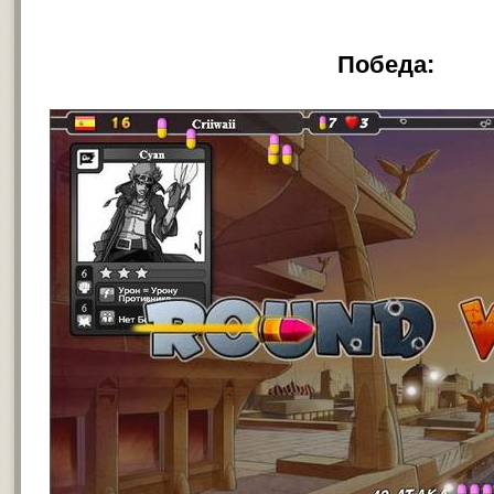
Победа: