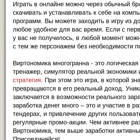
Играть в онлайне можно через обычный бр
скачивать и устанавливать к себе на комп
программ. Вы можете заходить в игру из д
любое удобное для вас время. Если с перво
у вас не получилось, в любой момент можн
с тем же персонажем без необходимости п
Виртономика многогранна - это логическая 
тренажер, симулятор реальной экономики
стратегия
. При этом это игра, в которой зн
превращаются в его реальный доход. Уник
заключается в возможности реального зар
заработка денег много – это и участие в р
тендерах, и привлечение других пользовате
регулярные промо-акции. Чем активнее ра
Виртономика, тем выше заработки активны
Присоединяйся!