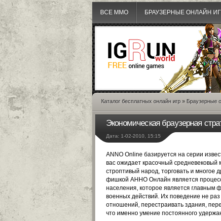
ВСЕ MMO
БРАУЗЕРНЫЕ ОНЛАЙН И
Каталог бесплатных онлайн игр
»
Браузерные о
Экономическая браузерная стра
Дата: 1-02-2010, 15:15
ANNO Online базируется на серии извес
вас ожидает красочный средневековый ми
строптивый народ, торговать и многое д
фишкой АННО Онлайн является процесс
населения, которое является главным ф
военных действий. Их поведение не раз
отношений, перестраивать здания, пере
что именно умение постоянного удержа