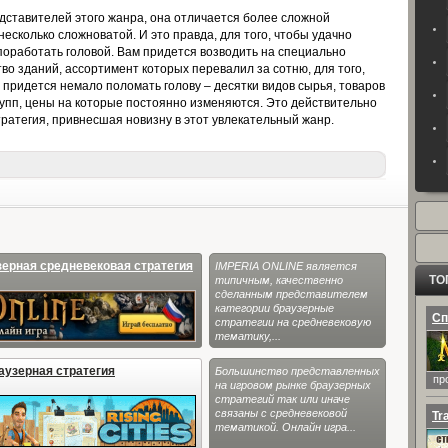
дставителей этого жанра, она отличается более сложной
несколько сложноватой. И это правда, для того, чтобы удачно
поработать головой. Вам придется возводить на специально
во зданий, ассортимент которых перевалил за сотню, для того,
придется немало поломать голову – десятки видов сырья, товаров
пп, цены на которые постоянно изменяются. Это действительно
ратегия, привнесшая новизну в этот увлекательный жанр.
ерная средневековая стратегия
IMPERIA ONLINE является
ТО
типичным, качественно
сделанным представителем
категории браузерные
Сп
стратегии на средневековую
тематику,...
раузерная стратегия
Большинство представленных
пр
на игровом рынке браузерных
стратегий так или иначе
связаны с средневековой
Tr
тематикой. Онлайн игра...