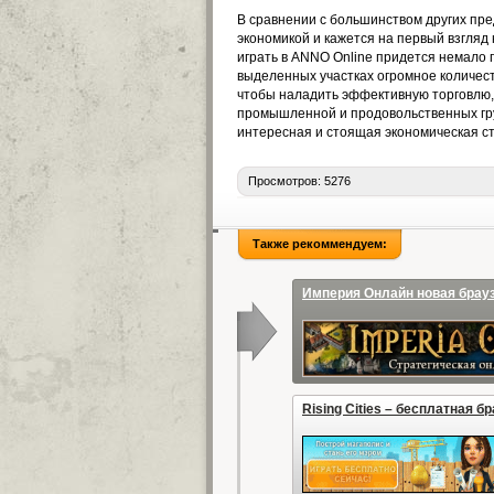
В сравнении с большинством других пре
экономикой и кажется на первый взгляд 
играть в ANNO Online придется немало 
выделенных участках огромное количест
чтобы наладить эффективную торговлю, 
промышленной и продовольственных гру
интересная и стоящая экономическая ст
Просмотров: 5276
Также рекоммендуем:
Империя Онлайн новая брауз
Rising Cities – бесплатная б