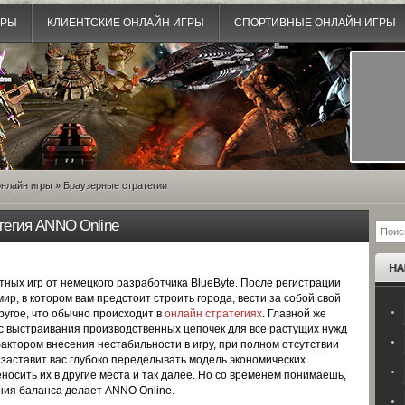
ГРЫ
КЛИЕНТСКИЕ ОНЛАЙН ИГРЫ
СПОРТИВНЫЕ ОНЛАЙН ИГРЫ
нлайн игры
»
Браузерные стратегии
тегия ANNO Online
тных игр от немецкого разработчика BlueByte. После регистрации
р, в котором вам предстоит строить города, вести за собой свой
ругое, что обычно происходит в
онлайн стратегиях
. Главной же
 выстраивания производственных цепочек для все растущих нужд
актором внесения нестабильности в игру, при полном отсутствии
 заставит вас глубоко переделывать модель экономических
носить их в другие места и так далее. Но со временем понимаешь,
ния баланса делает ANNO Online.