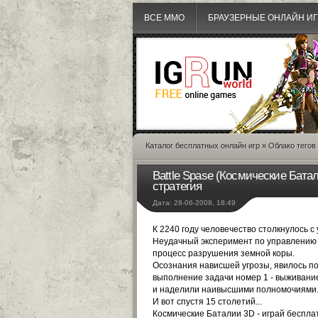
ВСЕ MMO
БРАУЗЕРНЫЕ ОНЛАЙН И
Каталог бесплатных онлайн игр
»
Облако тегов
Battle Spase (Космические Бата
стратегия
Дата: 28-06-2008, 18:49
К 2240 году человечество столкнулось 
Неудачный эксперимент по управлению 
процесс разрушения земной коры.
Осознания нависшей угрозы, явилось п
выполнение задачи номер 1 - выживание
и наделили наивысшими полномочиями. 
И вот спустя 15 столетий...
Космические Баталии 3D -
играй беспла