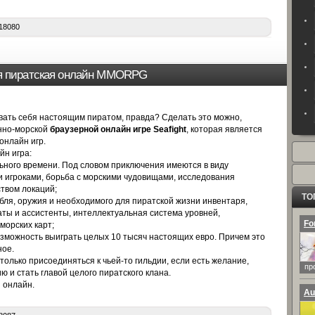
18080
ная пиратская онлайн ММОRPG
вать себя настоящим пиратом, правда? Сделать это можно,
нно-морской
браузерной онлайн игре Seafight
, которая является
онлайн игр.
йн игра:
ьного времени. Под словом приключения имеются в виду
и игроками, борьба с морскими чудовищами, исследования
твом локаций;
ТО
бля, оружия и необходимого для пиратской жизни инвентаря,
аты и ассистенты, интеллектуальная система уровней,
Fo
морских карт;
возможность выиграть целых 10 тысяч настоящих евро. Причем это
ное.
 только присоединяться к чьей-то гильдии, если есть желание,
пр
 и стать главой целого пиратского клана.
й онлайн.
Au