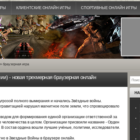
ГРЫ
КЛИЕНТСКИЕ ОНЛАЙН ИГРЫ
СПОРТИВНЫЕ ОНЛАЙН ИГРЫ
» браузерная игра
лии) - новая трехмерная браузерная онлайн
с угрозой полного вымирания и начались
Звёздные войны
.
гравитацией нарушил магнитное поле земли, что спровоцировало
оводом для формирования единой организации ответственной за
 человечества в целом. Организации присвоили название - Орден
В состав ордена вошли лучшие учёные, политики, исследователи.
тно в Звездные Войны в браузере онлайн
.