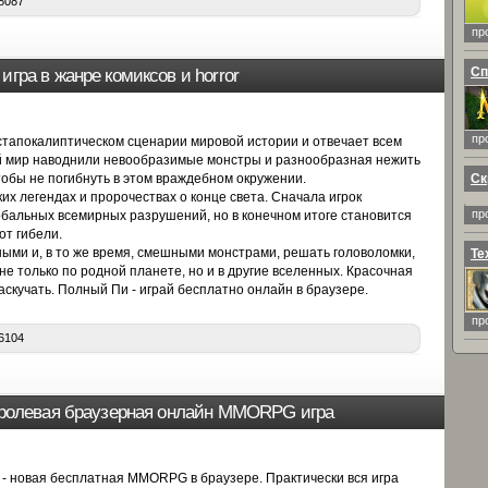
8087
пр
Сп
игра в жанре комиксов и horror
пр
стапокалиптическом сценарии мировой истории и отвечает всем
й мир наводнили невообразимые монстры и разнообразная нежить
 чтобы не погибнуть в этом враждебном окружении.
Ск
их легендах и пророчествах о конце света. Сначала игрок
пр
обальных всемирных разрушений, но в конечном итоге становится
от гибели.
ыми и, в то же время, смешными монстрами, решать головоломки,
Те
е только по родной планете, но и в другие вселенных. Красочная
аскучать. Полный Пи -
играй бесплатно онлайн в браузере
.
пр
6104
я ролевая браузерная онлайн MMORPG игра
в) - новая бесплатная MMORPG в браузере. Практически вся игра