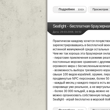
Подробнее
Просмотров: 
Seafight - бесплатная браузер
Дата: 29-03-2008, 04:52
Практически каждому хочется почувство
зарегистрировавшись в бесплатной вое
истинной жемчужиной среди остальных 
Чем же так хороша эта браузерная онла
- пиратские приключения в режиме реал
постоянные морские сражения с другим
огромного мира с бесчисленным количес
- возможность выбора трехмерного кора
свыше 100 видов кораблей, оружие, пир
продвинутые NPC-персонажи, более 50 
- каждый месяц у каждого пирата есть 
сокровище уже реальное, а не виртуаль
- более 30 000 гильдий, а ведь можно не
можно организовать собственную гильдию
Seafight - играй бесплатно в морской бо