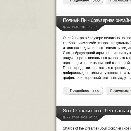
Подробнее
Просмотров: 
Полный Пи - браузерная онлайн 
Дата: 19-03-2008, 17:27
Онлайн игра в браузере
основана на по
требованиям зомби-жанра: виртуальны
и главная задача игрока - сделать все,
Сюжет браузерной игры основан на жутк
получает роль невольного виновника гл
настоящим спасителем всей вселенной 
Герою предстоит сражаться с кровожадн
добираясь до истины и путешествовать н
графика и интересный сюжет не дадут з
Подробнее
Просмотров: 
Soul Осколки снов - бесплатна
Дата: 17-03-2008, 07:52
Shards of the Dreams (Soul Осколки сно