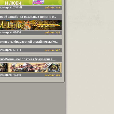
осмотров: 240469
рейтинг: 4,9
особ заработка реальных денег в о...
осмотров: 62454
рейтинг: 4,4
риншоты браузерной онлайн игры Ко...
осмотров: 50454
рейтинг: 4,7
хноМагия - бесплатная браузерная ...
осмотров: 47359
рейтинг: 4,5