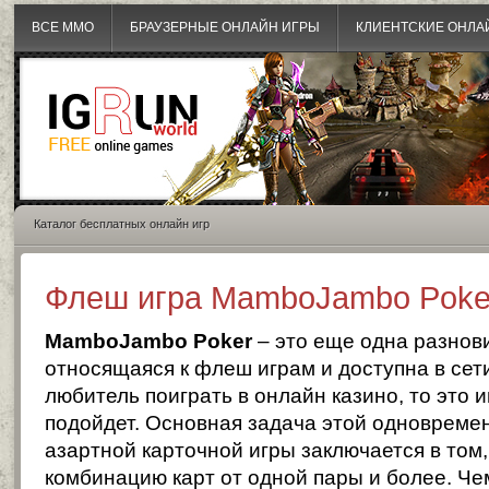
ВСЕ MMO
БРАУЗЕРНЫЕ ОНЛАЙН ИГРЫ
КЛИЕНТСКИЕ ОНЛА
Каталог бесплатных онлайн игр
Флеш игра MamboJambo Poke
MamboJambo Poker
– это еще одна разнови
относящаяся к флеш играм и доступна в сет
любитель поиграть в онлайн казино, то это 
подойдет. Основная задача этой одновреме
азартной карточной игры заключается в том
комбинацию карт от одной пары и более. Ч