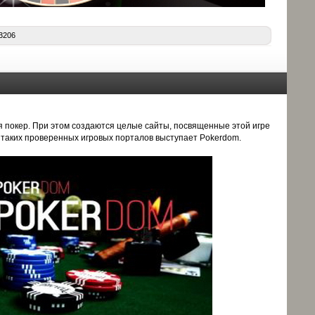
3206
 покер. При этом создаются целые сайты, посвященные этой игре
 таких проверенных игровых порталов выступает Pokerdom.