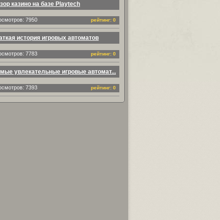
зор казино на базе Playtech
осмотров: 7950
рейтинг: 0
аткая история игровых автоматов
осмотров: 7783
рейтинг: 0
мые увлекательные игровые автомат...
осмотров: 7393
рейтинг: 0