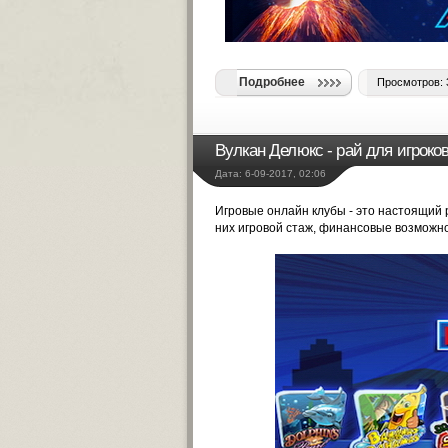
Подробнее
Просмотров: 
Вулкан Делюкс - рай для игроко
Дата: 6-09-2017, 02:06
Игровые онлайн клубы - это настоящий р
них игровой стаж, финансовые возможн