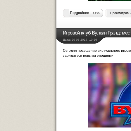
Подробнее
Просмотров: 
Игровой клуб Вулкан Гранд: мес
Дата: 29-08-2017, 10:56
Сегодня посещение виртуального игрово
зарядиться новыми эмоциями.