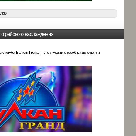
3336
то райского наслаждения
го клуба Вулкан Гранд – это лучший способ развлечься и