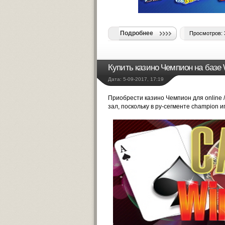
Подробнее
Просмотров: 
Купить казино Чемпион на базе 
Дата: 5-09-2017, 17:19
Приобрести казино Чемпион для online / 
зал, поскольку в ру-сегменте champion