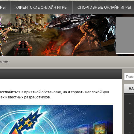
ГРЫ
КЛИЕНТСКИЕ ОНЛАЙН ИГРЫ
СПОРТИВНЫЕ ОНЛАЙН ИГРЫ
ослых
асслабиться в приятной обстановке, но и сорвать неплохой куш.
ех известных разработчиков.