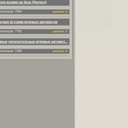
зор казино на базе Playtech
осмотров: 7950
рейтинг: 0
аткая история игровых автоматов
осмотров: 7781
рейтинг: 0
мые увлекательные игровые автомат...
осмотров: 7389
рейтинг: 0