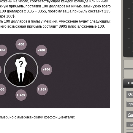
ножены на число, соответствующее каждой команде или ничьей.
жную прибыль, поставив 100 долларов на ничью, вам нужно всего
00 долларов x 3,35 = 335$, поэтому ваша прибыль составит 235
ере 100$.
ать 100 долларов в пользу Мексики, умножение будет следующим:
е чего возможная прибыль составит 390$ плюс вложенные 100.
ТО
Ос
пр
Ga
ример, но с американскими коэффициентами:
пр