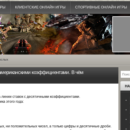
ГРЫ
КЛИЕНТСКИЕ ОНЛАЙН ИГРЫ
СПОРТИВНЫЕ ОНЛАЙН ИГРЫ
ослых
 американскими коэффициентами. В чём
 линии ставок с десятичными коэффициентами.
ка этого года:
ных, ни положительных чисел, а только цифры и десятичные дроби.