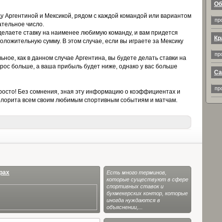
Об
ду Аргентиной и Мексикой, рядом с каждой командой или вариантом
пр
ательное число.
делаете ставку на наименее любимую команду, и вам придется
Кр
оложительную сумму. В этом случае, если вы играете за Мексику
пр
ьное, как в данном случае Аргентина, вы будете делать ставки на
рос больше, а ваша прибыль будет ниже, однако у вас больше
Са
пр
 просто! Без сомнения, зная эту информацию о коэффициентах и
колорита всем своим любимым спортивным событиям и матчам.
рах
Есть много терминов,
которые существуют в сфере
спортивных ставок и
букмекерских контор, которые
иногда нуждаются в
объяснении,...