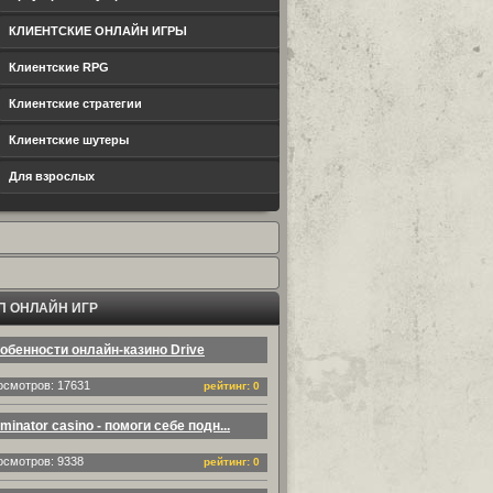
КЛИЕНТСКИЕ ОНЛАЙН ИГРЫ
Клиентские RPG
Клиентские стратегии
Клиентские шутеры
Для взрослых
П ОНЛАЙН ИГР
обенности онлайн-казино Drive
осмотров: 17631
рейтинг: 0
minator casino - помоги себе подн...
осмотров: 9338
рейтинг: 0