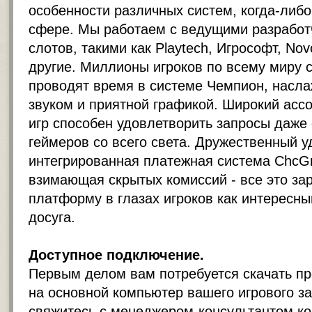
особенности различных систем, когда-либо
сфере. Мы работаем с ведущими разработч
слотов, такими как Playtech, Игрософт, Nov
другие. Миллионы игроков по всему миру 
проводят время в системе Чемпион, насл
звуком и приятной графикой. Широкий асс
игр способен удовлетворить запросы даже
геймеров со всего света. Дружественный 
интегрированная платежная система ChcGr
взимающая скрытых комиссий - все это з
платформу в глазах игроков как интересн
досуга.
Доступное подключение.
Первым делом вам потребуется скачать п
на основной компьютер вашего игрового за
свяжитесь с менеджером-консультантом к