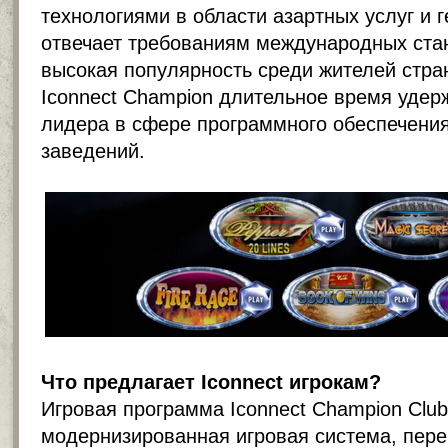
технологиями в области азартных услуг и г
отвечает требованиям международных ста
высокая популярность среди жителей стр
Iconnect Champion длительное время удер
лидера в сфере программного обеспечени
заведений.
Что предлагает Iconnect игрокам?
Игровая программа Iconnect Champion Club 
модернизированная игровая система, пер