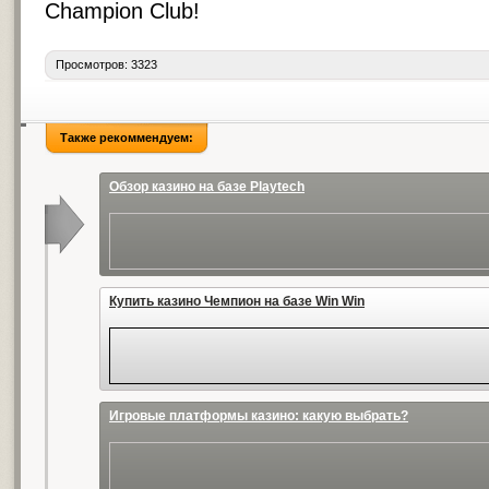
Champion Club!
Просмотров: 3323
Также рекоммендуем:
Обзор казино на базе Playtech
Купить казино Чемпион на базе Win Win
Игровые платформы казино: какую выбрать?