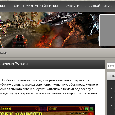
ГРЫ
КЛИЕНТСКИЕ ОНЛАЙН ИГРЫ
СПОРТИВНЫЕ ОНЛАЙН ИГРЫ
ослых
в казино Вулкан
е Пробки - игровые автоматы, которые наверняка понравятся
ю близкую сильным мира сего непринужденную обстановку уютного
зьями отличного пива и обсудить житейские мелочи под веселую
ю, щекочущую нервы возможность опьянеть не просто от алкоголя,