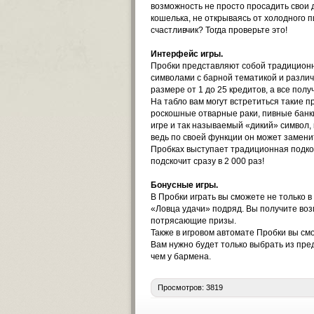
возможность не просто просадить свои 
кошелька, не открываясь от холодного п
счастливчик? Тогда проверьте это!
Интерфейс игры.
Пробки представляют собой традиционн
символами с барной тематикой и разли
размере от 1 до 25 кредитов, а все по
На табло вам могут встретиться такие 
роскошные отварные раки, пивные банки,
игре и так называемый «дикий» символ
ведь по своей функции он может замени
Пробках выступает традиционная подков
подскочит сразу в 2 000 раз!
Бонусные игры.
В Пробки играть вы сможете не только в
«Ловца удачи» подряд. Вы получите воз
потрясающие призы.
Также в игровом автомате Пробки вы смо
Вам нужно будет только выбрать из пре
чем у бармена.
Просмотров: 3819