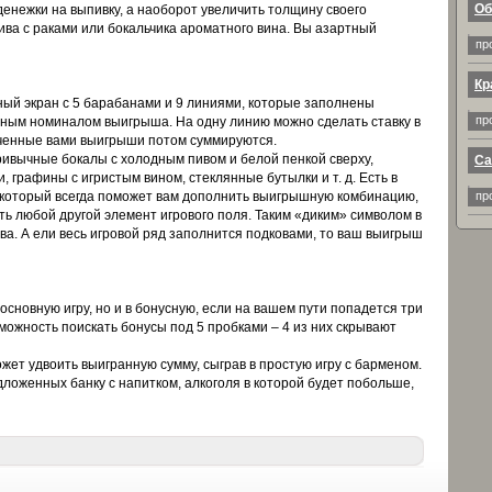
Об
денежки на выпивку, а наоборот увеличить толщину своего
ива с раками или бокальчика ароматного вина. Вы азартный
пр
Кр
ый экран с 5 барабанами и 9 линиями, которые заполнены
пр
чным номиналом выигрыша. На одну линию можно сделать ставку в
лученные вами выигрыши потом суммируются.
привычные бокалы с холодным пивом и белой пенкой сверху,
Са
 графины с игристым вином, стеклянные бутылки и т. д. Есть в
, который всегда поможет вам дополнить выигрышную комбинацию,
пр
ть любой другой элемент игрового поля. Таким «диким» символом в
а. А ели весь игровой ряд заполнится подковами, то ваш выигрыш
 основную игру, но и в бонусную, если на вашем пути попадется три
можность поискать бонусы под 5 пробками – 4 из них скрывают
жет удвоить выигранную сумму, сыграв в простую игру с барменом.
дложенных банку с напитком, алкоголя в которой будет побольше,